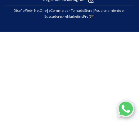
Diseño Web - NetOne
|
eCommerce - TornadoStore
|
Posicionamiento en
Buscadores - eMarketingPro