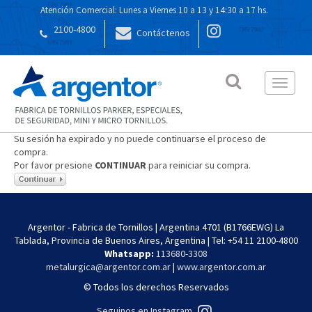
Atención Comercial: Lunes a Viernes 10 a 13 y 14:30 a 17 hs.
2100-4800
Contáctenos
Toggle 
Su sesión ha expirado y no puede continuarse el proceso de
compra.
Por favor presione
CONTINUAR
para reiniciar su compra.
Argentor - Fabrica de Tornillos | Argentina 4701 (B1766EWG) La
Tablada, Provincia de Buenos Aires, Argentina | Tel:
+54 11 2100-4800
Whatsapp:
113680-3308
metalurgica@argentor.com.ar
|
www.argentor.com.ar
© Todos los derechos Reservados
Seguinos en Instagram