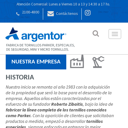
Atención Comercial: Lunes a Viernes 10 a 13 y 14:30 a 17 hs.
2100-4800
Contáctenos
Toggle 
NUESTRA EMPRESA
HISTORIA
Nuestro inicio se remonta al año 1983 con la adquisición
de la propiedad que será la base para el desarrollo de la
empresa. Aquellos años están caracterizados por el
esfuerzo de su fundador
Roberto Zibaitis
, bajo la idea de
fabricar la línea completa de los tornillos conocidos
como Parker.
Con la aparición de clientes que solicitaban
productos a medida, empezó a desarrollar
tornillos
especiales
, siempre enfocado en entregar la mejor